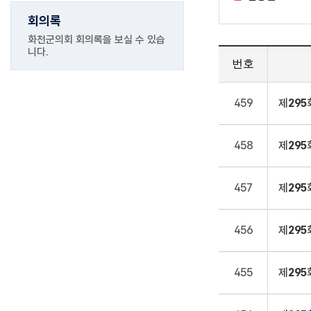
회의록
화천군의회 회의록을 보실 수 있습
니다.
번호
459
제
295
458
제
295
457
제
295
456
제
295
455
제
295