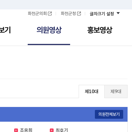
화천군의회
화천군청
글자크기 설정
보기
의원영상
홍보영상
제10대
제9대
의원전체보기
조웅희
최호기