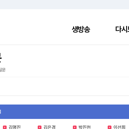
생방송
다시
문
질문
택
김명진
김은경
박진천
이선희