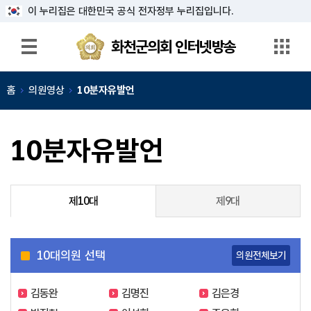
이 누리집은 대한민국 공식 전자정부 누리집입니다.
화천군의회
인터넷방송
화천군의회 인터넷방송
생
방
홈
의원영상
10분자유발언
송
다
시
10분자유발언
보
기
의
제10대
제9대
원
영
상
10
대의원 선택
의원전체보기
홍
보
영
김동완
김명진
김은경
상