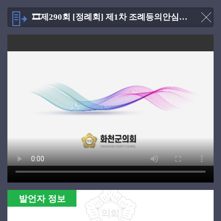
🎞제290회 [정례회] 제1차 조례등의안심사특별위원회 [2025.06.11]
발언자 정보