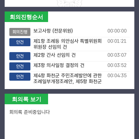
회의진행순서
보고사항 (전문위원)
00:00:00
회의진행
제1항 조례등 의안심사 특별위원회
00:01:21
안건
위원장 선임의 건
제2항 간사 선임의 건
00:03:07
안건
제3항 의사일정 결정의 건
00:03:52
안건
제4항 화천군 주민조례발안에 관한
00:04:35
안건
조례일부개정조례안, 제5항 화천군
의회 회의규칙 일부개정규칙안
제안설명 (조웅희 위원)
00:04:55
의원발언
회의록 보기
검토보고 (수석전문위원)
00:06:56
공무원
회의록 준비중입니다
제6항 화천군의회 의원 소송비용
00:09:12
안건
지원 조례안
제안설명 (김명진 위원)
00:09:25
의원발언