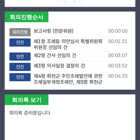
회의진행순서
보고사항 (전문위원)
00:00:00
회의진행
제1항 조례등 의안심사 특별위원회
00:01:21
안건
위원장 선임의 건
제2항 간사 선임의 건
00:03:07
안건
제3항 의사일정 결정의 건
00:03:52
안건
제4항 화천군 주민조례발안에 관한
00:04:35
안건
조례일부개정조례안, 제5항 화천군
의회 회의규칙 일부개정규칙안
제안설명 (조웅희 위원)
00:04:55
의원발언
회의록 보기
검토보고 (수석전문위원)
00:06:56
공무원
회의록 준비중입니다
제6항 화천군의회 의원 소송비용
00:09:12
안건
지원 조례안
제안설명 (김명진 위원)
00:09:25
의원발언