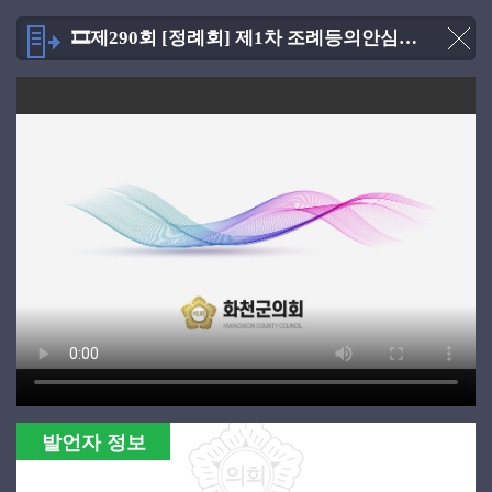
🎞제290회 [정례회] 제1차 조례등의안심사특별위원회 [2025.06.11]
발언자 정보