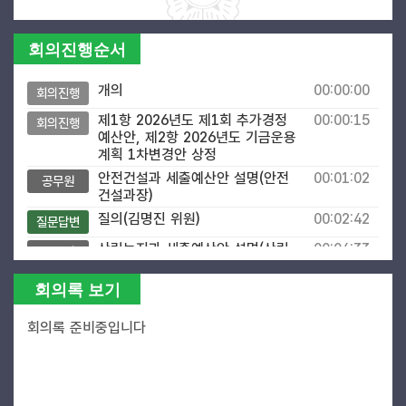
회의진행순서
개의
00:00:00
회의진행
제1항 2026년도 제1회 추가경정
00:00:15
회의진행
예산안, 제2항 2026년도 기금운용
계획 1차변경안 상정
안전건설과 세출예산안 설명(안전
00:01:02
공무원
건설과장)
질의(김명진 위원)
00:02:42
질문답변
산림녹지과 세출예산안 설명(산림
00:04:33
공무원
녹지과장)
회의록 보기
질의(김명진 위원)
00:07:24
질문답변
질의(조웅희 위원장)
00:10:04
질문답변
회의록 준비중입니다
보건의료원 세출예산안 설명(보건
00:11:01
공무원
의료원장)
질의(조웅희 위원장)
00:13:28
질문답변