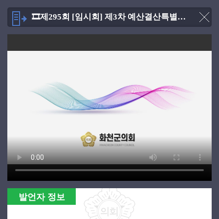
🎞제295회 [임시회] 제3차 예산결산특별위원회 [2026.03.06]
발언자 정보